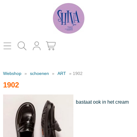
Home
Webshop
»
schoenen
»
ART
» 1902
catalogus
1902
kleding
Contact
bastaat ook in het cream
decoratie
juwelen en parfums
schoenen