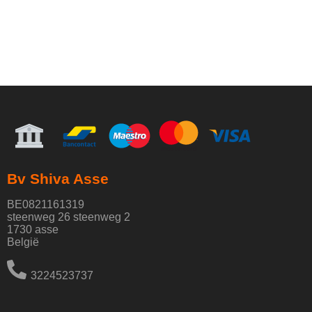
Bv Shiva Asse
BE0821161319
steenweg 26 steenweg 2
1730 asse
België
3224523737