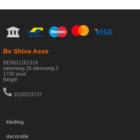
Bv Shiva Asse
BE0821161319
steenweg 26 steenweg 2
1730 asse
België
3224523737
kleding
decoratie