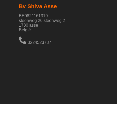
Bv Shiva Asse
BE0821161319
steenweg 26 steenweg 2
1730 asse
België
3224523737