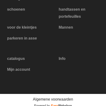
schoenen
handtassen en
portefeuilles
voor de kleintjes
Mannen
parkeren in asse
catalogus
Info
Mijn account
Algemene voorwaarden
Powered by
Easy
Webshop