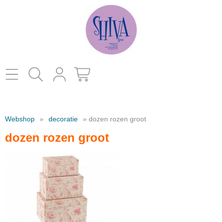
Home
Webshop
»
decoratie
» dozen rozen groot
catalogus
dozen rozen groot
kleding
Contact
decoratie
juwelen en parfums
schoenen