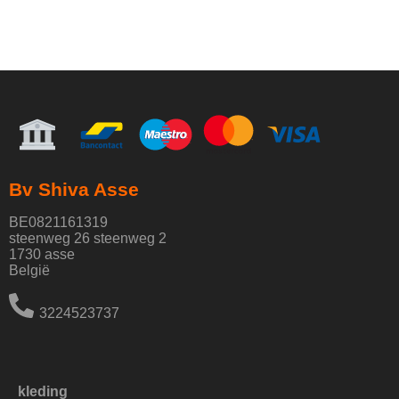
Bv Shiva Asse
BE0821161319
steenweg 26 steenweg 2
1730 asse
België
3224523737
kleding