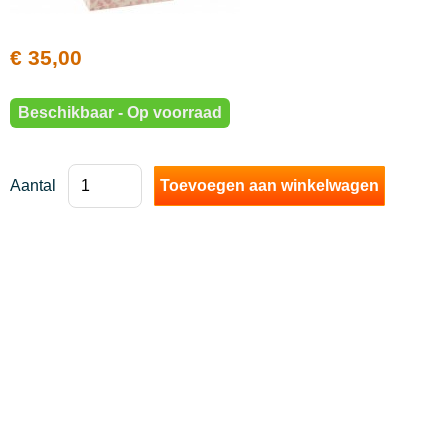
handtassen en portefeuilles
leuke hebbedingen en kaartjes
€ 35,00
voor de kleintjes
Beschikbaar - Op voorraad
Mannen
Koopjes
Aantal
parkeren in asse