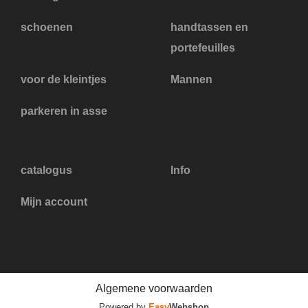
schoenen
handtassen en
portefeuilles
voor de kleintjes
Mannen
parkeren in asse
catalogus
Info
Mijn account
Algemene voorwaarden
Powered by
Easy
Webshop