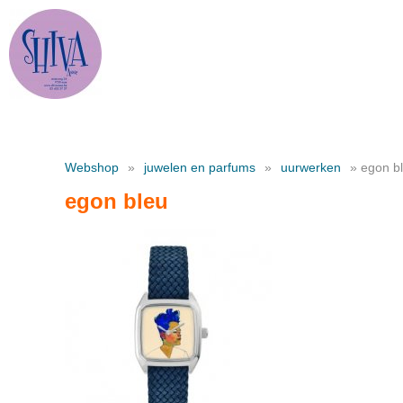
Webshop
»
juwelen en parfums
»
uurwerken
» egon b
egon bleu