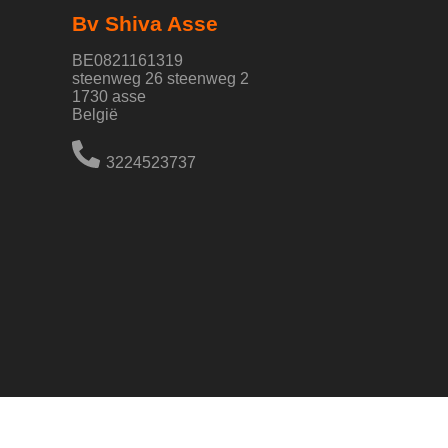
Bv Shiva Asse
BE0821161319
steenweg 26 steenweg 2
1730 asse
België
3224523737