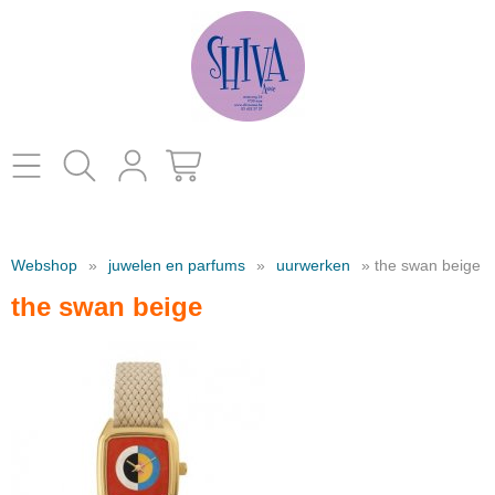
Home
Webshop
»
juwelen en parfums
»
uurwerken
» the swan beige
catalogus
the swan beige
kleding
Contact
decoratie
juwelen en parfums
schoenen