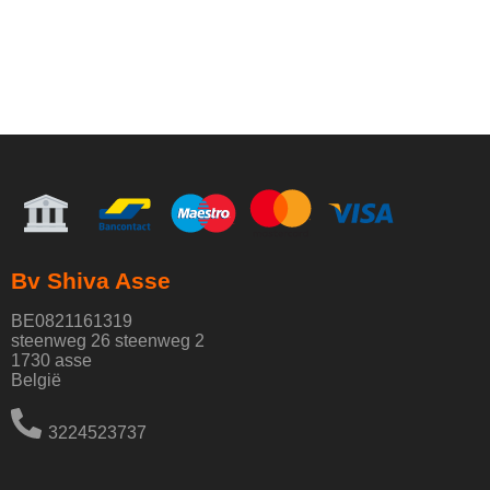
Bv Shiva Asse
BE0821161319
steenweg 26 steenweg 2
1730 asse
België
3224523737