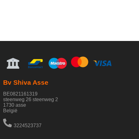
Bv Shiva Asse
BE0821161319
steenweg 26 steenweg 2
1730 asse
België
3224523737