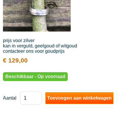
handtassen en portefeuilles
leuke hebbedingen en kaartjes
voor de kleintjes
Mannen
prijs voor zilver
kan in verguld, geelgoud of witgoud
Koopjes
contacteer ons voor goudprijs
€ 129,00
parkeren in asse
Beschikbaar - Op voorraad
Aantal