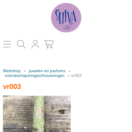
Home
Webshop
»
juwelen en parfums
»
catalogus
vriendschapsringen/trouwringen
» vr003
vr003
kleding
Contact
decoratie
juwelen en parfums
schoenen