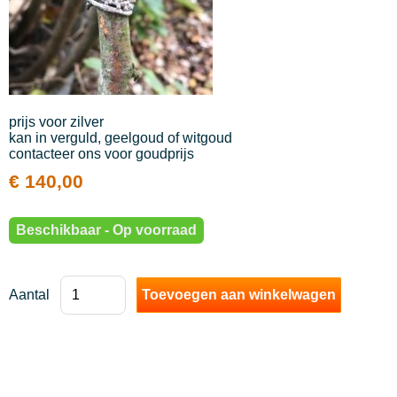
handtassen en portefeuilles
leuke hebbedingen en kaartjes
voor de kleintjes
Legami
prijs voor zilver
kan in verguld, geelgoud of witgoud
Mannen
contacteer ons voor goudprijs
€ 140,00
Koopjes
parkeren in asse
Beschikbaar - Op voorraad
Aantal