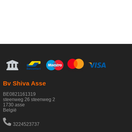
Bv Shiva Asse
BE0821161319
steenweg 26 steenweg 2
1730 asse
België
3224523737