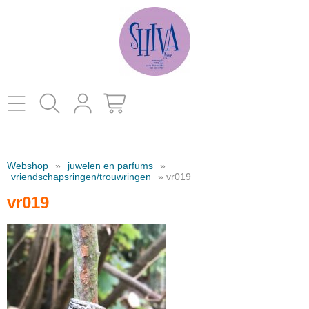
Home
Webshop
»
juwelen en parfums
»
catalogus
vriendschapsringen/trouwringen
» vr019
vr019
kleding
Contact
decoratie
juwelen en parfums
schoenen