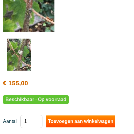
handtassen en portefeuilles
leuke hebbedingen en kaartjes
voor de kleintjes
Legami
Mannen
Koopjes
parkeren in asse
€ 155,00
Beschikbaar - Op voorraad
Aantal