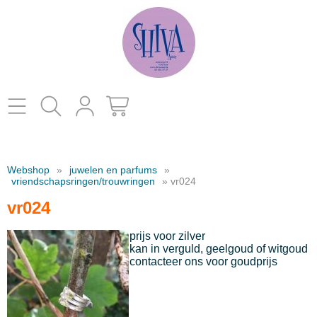
Home
Webshop
»
juwelen en parfums
»
catalogus
vriendschapsringen/trouwringen
» vr024
vr024
kleding
Contact
prijs voor zilver
decoratie
kan in verguld, geelgoud of witgoud
contacteer ons voor goudprijs
juwelen en parfums
schoenen