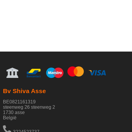
Bv Shiva Asse
BE0821161319
steenweg 26 steenweg 2
1730 asse
België
3224523737